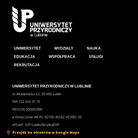
UNIWERSYTET
WYDZIAŁY
NAUKA
EDUKACJA
WSPÓŁPRACA
USŁUGI
REKRUTACJA
UNIWERSYTET PRZYRODNICZY W LUBLINIE
ul. Akademicka 13, 20-950 Lublin
NIP 712 010 37 75
REGON 000001896
e-Doręczenia: AE:PL-92700-40162-VCRBJ-25
ePUAP: /UP-Lublin/SkrytkaESP
Przejdź do obiektów w Google Maps