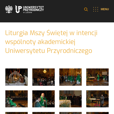
MENU
Liturgia Mszy Świętej w intencji
wspólnoty akademickiej
Uniwersytetu Przyrodniczego