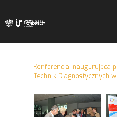
Konferencja inaugurująca 
Technik Diagnostycznych wr