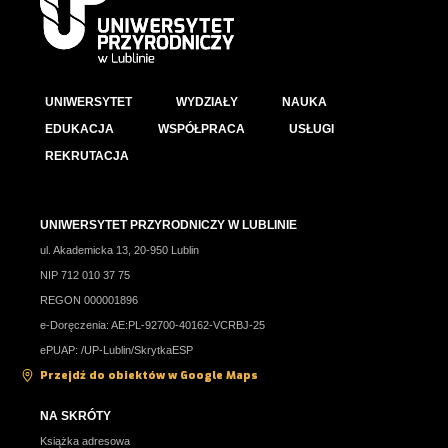
UNIWERSYTET
WYDZIAŁY
NAUKA
EDUKACJA
WSPÓŁPRACA
USŁUGI
REKRUTACJA
UNIWERSYTET PRZYRODNICZY W LUBLINIE
ul. Akademicka 13, 20-950 Lublin
NIP 712 010 37 75
REGON 000001896
e-Doręczenia: AE:PL-92700-40162-VCRBJ-25
ePUAP: /UP-Lublin/SkrytkaESP
Przejdź do obiektów w Google Maps
NA SKRÓTY
Książka adresowa