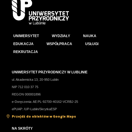
UNIWERSYTET
WYDZIAŁY
NAUKA
EDUKACJA
WSPÓŁPRACA
USŁUGI
REKRUTACJA
UNIWERSYTET PRZYRODNICZY W LUBLINIE
ul. Akademicka 13, 20-950 Lublin
NIP 712 010 37 75
REGON 000001896
e-Doręczenia: AE:PL-92700-40162-VCRBJ-25
ePUAP: /UP-Lublin/SkrytkaESP
Przejdź do obiektów w Google Maps
NA SKRÓTY