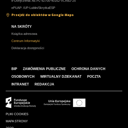
e-Doręczenia: AE:PL-92700-40162-VCRBJ-25
ePUAP: /UP-Lublin/SkrytkaESP
Przejdź do obiektów w Google Maps
NA SKRÓTY
Książka adresowa
Centrum Informatyki
Deklaracja dostępności
BIP
ZAMÓWIENIA PUBLICZNE
OCHRONA DANYCH
OSOBOWYCH
WIRTUALNY DZIEKANAT
POCZTA
INTRANET
REDAKCJA
PLIKI COOKIES
MAPA STRONY