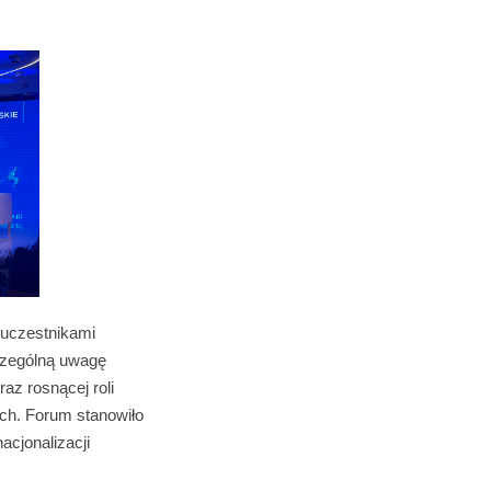
uczestnikami
zczególną uwagę
az rosnącej roli
ych. Forum stanowiło
acjonalizacji