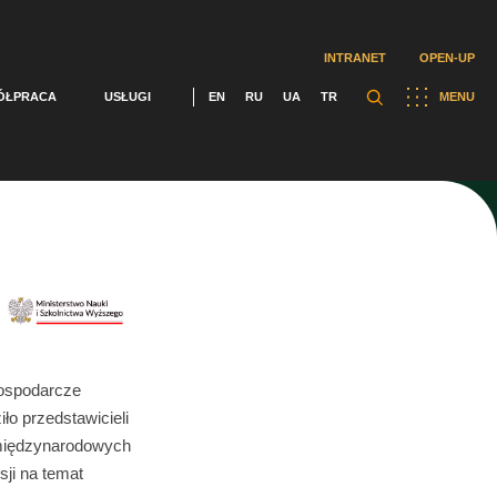
INTRANET
OPEN-UP
ÓŁPRACA
USŁUGI
EN
RU
UA
TR
MENU
Gospodarcze
o przedstawicieli
i międzynarodowych
ji na temat