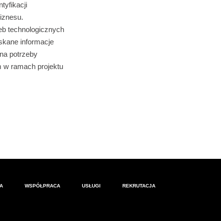
tyfikacji
iznesu.
eb technologicznych
skane informacje
na potrzeby
 w ramach projektu
A
WSPÓŁPRACA
USŁUGI
REKRUTACJA