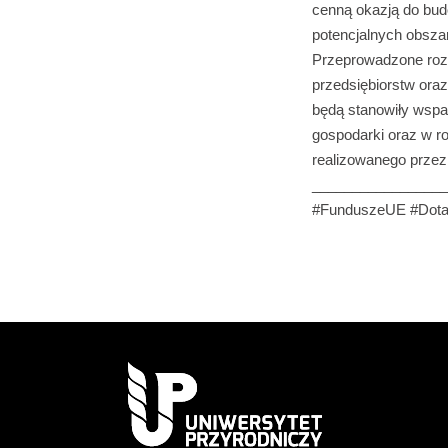
cenną okazją do budo
potencjalnych obsza
Przeprowadzone rozm
przedsiębiorstw or
będą stanowiły wspa
gospodarki oraz w 
realizowanego przez 
_________________
#FunduszeUE #Dota