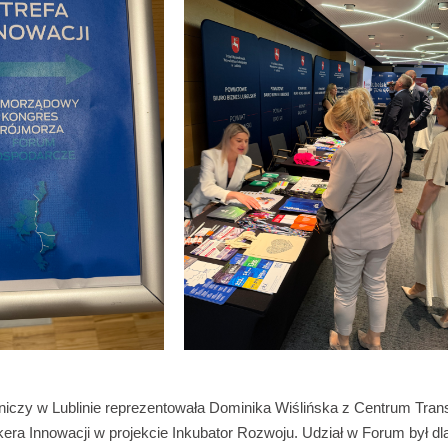
iczy w Lublinie reprezentowała Dominika Wiślińska z Centrum Trans
kera Innowacji w projekcie Inkubator Rozwoju. Udział w Forum był dl