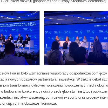
i kierunków rozwoju gospodarczego Europy Środkowo-Wschodniej.
celów Forum było wzmacnianie współpracy gospodarczej pomiędzy 
ikacja nowych obszarów partnerstwa i inwestycji. W trakcie debat s
niom transformacji cyfrowej, wdrażaniu nowoczesnych technologii or
ji w budowaniu konkurencyjności przedsiębiorstw i instytucji publiczn
ezentacji inicjatyw wspierających rozwój eksportu oraz procesy intern
kcjonujących na obszarze Trójmorza.