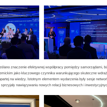
eślano znaczenie efektywnej współpracy pomiędzy samorządami, b
emickim jako kluczowego czynnika warunkującego skuteczne wdraża
 opartej na wiedzy. Istotnym elementem wydarzenia były sesje netwo
 sprzyjały nawiązywaniu nowych relacji biznesowych i inwestycyjny