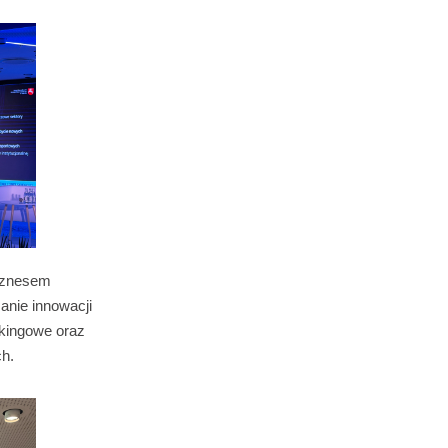
iznesem
nie innowacji
rkingowe oraz
ch.