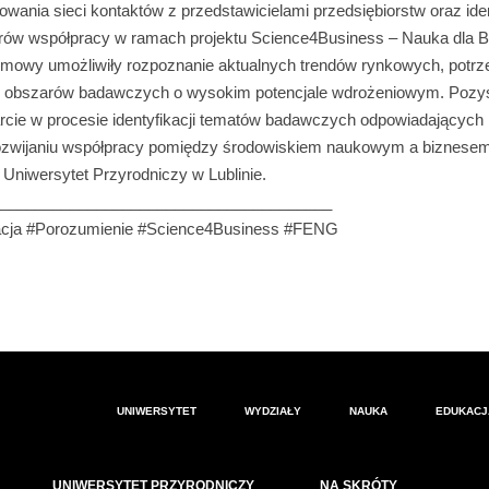
wania sieci kontaktów z przedstawicielami przedsiębiorstw oraz iden
rów współpracy w ramach projektu Science4Business – Nauka dla B
owy umożliwiły rozpoznanie aktualnych trendów rynkowych, potrz
az obszarów badawczych o wysokim potencjale wdrożeniowym. Pozy
rcie w procesie identyfikacji tematów badawczych odpowiadających 
rozwijaniu współpracy pomiędzy środowiskiem naukowym a biznesem
Uniwersytet Przyrodniczy w Lublinie.
______________________________________
cja #Porozumienie #Science4Business #FENG
UNIWERSYTET
WYDZIAŁY
NAUKA
EDUKACJ
UNIWERSYTET PRZYRODNICZY
NA SKRÓTY