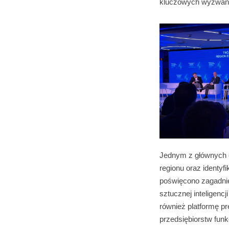
kluczowych wyzwań 
Jednym z głównych 
regionu oraz identyf
poświęcono zagadnie
sztucznej inteligenc
również platformę pr
przedsiębiorstw fun