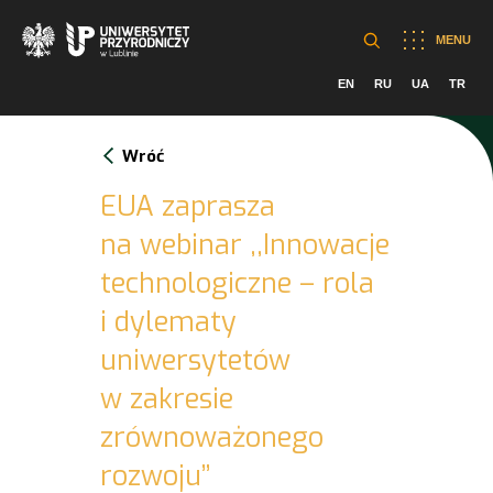
MENU
EN
RU
UA
TR
Wróć
EUA zaprasza
na webinar ,,Innowacje
technologiczne – rola
i dylematy
uniwersytetów
w zakresie
zrównoważonego
rozwoju’’