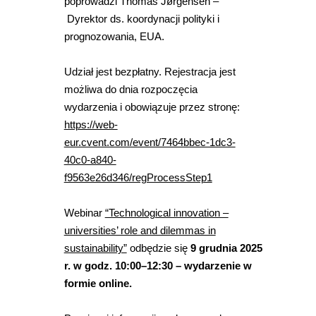
poprowadzi
Thomas Jørgensen
–
Dyrektor ds. koordynacji polityki i
prognozowania, EUA.
Udział jest bezpłatny. Rejestracja jest
możliwa do dnia rozpoczęcia
wydarzenia i obowiązuje przez stronę:
https://web-
eur.cvent.com/event/7464bbec-1dc3-
40c0-a840-
f9563e26d346/regProcessStep1
Webinar
“Technological innovation –
universities’ role and dilemmas in
sustainability”
odbędzie się
9 grudnia 2025
r. w godz. 10:00
–12:30 – wydarzenie w
formie online.