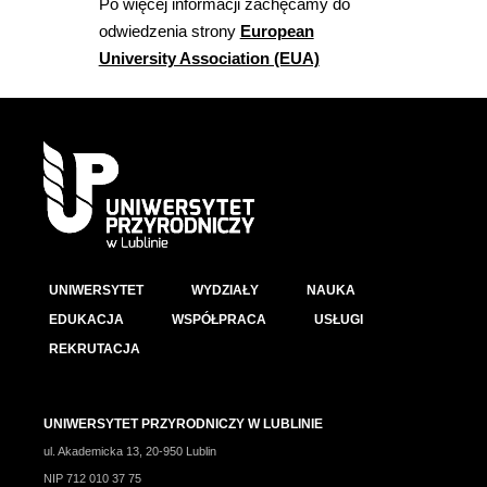
Po więcej informacji zachęcamy do
odwiedzenia strony
European
University Association (EUA)
UNIWERSYTET
WYDZIAŁY
NAUKA
EDUKACJA
WSPÓŁPRACA
USŁUGI
REKRUTACJA
UNIWERSYTET PRZYRODNICZY W LUBLINIE
ul. Akademicka 13, 20-950 Lublin
NIP 712 010 37 75