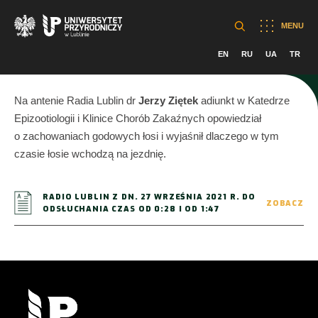
MENU
EN
RU
UA
TR
Na antenie Radia Lublin dr
Jerzy Ziętek
adiunkt w Katedrze
Epizootiologii i Klinice Chorób Zakaźnych opowiedział
o zachowaniach godowych łosi i wyjaśnił dlaczego w tym
czasie łosie wchodzą na jezdnię.
RADIO LUBLIN Z DN. 27 WRZEŚNIA 2021 R. DO
ZOBACZ
ODSŁUCHANIA CZAS OD 0:28 I OD 1:47