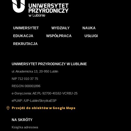
UNIWERSYTET
WYDZIAŁY
NAUKA
EDUKACJA
WSPÓŁPRACA
USŁUGI
REKRUTACJA
UNIWERSYTET PRZYRODNICZY W LUBLINIE
ul. Akademicka 13, 20-950 Lublin
NIP 712 010 37 75
REGON 000001896
e-Doręczenia: AE:PL-92700-40162-VCRBJ-25
ePUAP: /UP-Lublin/SkrytkaESP
Przejdź do obiektów w Google Maps
NA SKRÓTY
Książka adresowa