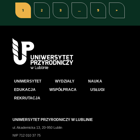
1
2
3
…
9
>
UNIWERSYTET
WYDZIAŁY
NAUKA
EDUKACJA
WSPÓŁPRACA
USŁUGI
REKRUTACJA
UNIWERSYTET PRZYRODNICZY W LUBLINIE
ul. Akademicka 13, 20-950 Lublin
NIP 712 010 37 75