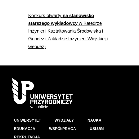
Konkurs otwarty
na stanowisko
starszego wykładowcy
w Katedrze
Inżynierii Kształtowania Środowiska i
Geodezji Zakładzie Inżynierii Wiejskiej i
Geodezji
UNIWERSYTET
WYDZIAŁY
NAUKA
EDUKACJA
WSPÓŁPRACA
USŁUGI
REKRUTACJA