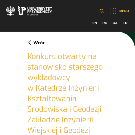
MENU
EN
RU
UA
TR
Wróć
Konkurs otwarty na
stanowisko starszego
wykładowcy
w Katedrze Inżynierii
Kształtowania
Środowiska i Geodezji
Zakładzie Inżynierii
Wiejskiej i Geodezji