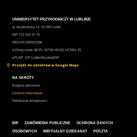
UNIWERSYTET PRZYRODNICZY W LUBLINIE
ul. Akademicka 13, 20-950 Lublin
NIP 712 010 37 75
REGON 000001896
e-Doręczenia: AE:PL-92700-40162-VCRBJ-25
ePUAP: /UP-Lublin/SkrytkaESP
Przejdź do obiektów w Google Maps
NA SKRÓTY
Książka adresowa
Centrum Informatyki
Deklaracja dostępności
BIP
ZAMÓWIENIA PUBLICZNE
OCHRONA DANYCH
OSOBOWYCH
WIRTUALNY DZIEKANAT
POCZTA