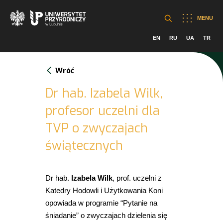
MENU
EN
RU
UA
TR
Wróć
Dr hab. Izabela Wilk,
profesor uczelni dla
TVP o zwyczajach
świątecznych
Dr hab.
Izabela Wilk
, prof. uczelni z
Katedry Hodowli i Użytkowania Koni
opowiada w programie “Pytanie na
śniadanie” o zwyczajach dzielenia się