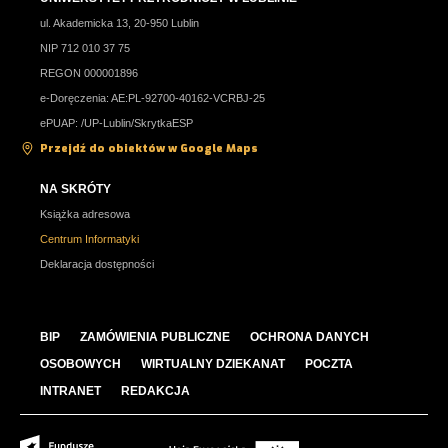
ul. Akademicka 13, 20-950 Lublin
NIP 712 010 37 75
REGON 000001896
e-Doręczenia: AE:PL-92700-40162-VCRBJ-25
ePUAP: /UP-Lublin/SkrytkaESP
Przejdź do obiektów w Google Maps
NA SKRÓTY
Książka adresowa
Centrum Informatyki
Deklaracja dostępności
BIP
ZAMÓWIENIA PUBLICZNE
OCHRONA DANYCH
OSOBOWYCH
WIRTUALNY DZIEKANAT
POCZTA
INTRANET
REDAKCJA