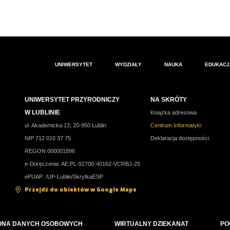
UNIWERSYTET
WYDZIAŁY
NAUKA
EDUKACJ
UNIWERSYTET PRZYRODNICZY
NA SKRÓTY
W LUBLINIE
Książka adresowa
ul. Akademicka 13, 20-950 Lublin
Centrum Informatyki
NIP 712 010 37 75
Deklaracja dostępności
REGON 000001896
e-Doręczenia: AE:PL-92700-40162-VCRBJ-25
ePUAP: /UP-Lublin/SkrytkaESP
Przejdź do obiektów w Google Maps
ONA DANYCH OSOBOWYCH
WIRTUALNY DZIEKANAT
PO