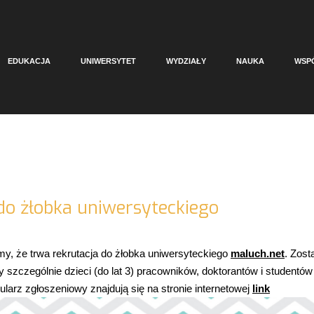
EDUKACJA
UNIWERSYTET
WYDZIAŁY
NAUKA
WSP
do żłobka uniwersyteckiego
my, że trwa rekrutacja do żłobka uniwersyteckiego
maluch.net
. Zost
szczególnie dzieci (do lat 3) pracowników, doktorantów i studentów
larz zgłoszeniowy znajdują się na stronie internetowej
link