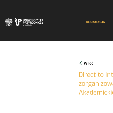
REKRUTACJA
Wróć
Direct to in
zorganizow
Akademicki