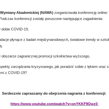
 Wymiany Akademickiej (NAWA)
zorganizowała konferencję online: 
 Podczas konferencji zostały poruszone następujące zagadnienia:
w dobie COVID-19,
ndacje płynące z badań międzynarodowych, światowe trendy w szko
ą,
 obszarze zagranicznej promocji szkolnictwa wyższego,
spekty zarządzania kryzysowego, jak poradzić sobie z lękiem oraz s
nymi z COVID-19?
Serdecznie zapraszamy do obejrzenia nagrania z konferencji:
https://www.youtube.com/watch?v=onYKKF9Qwz0