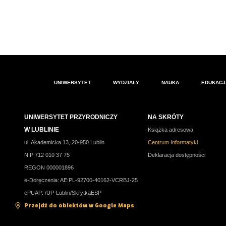
UNIWERSYTET
WYDZIAŁY
NAUKA
EDUKACJ
UNIWERSYTET PRZYRODNICZY
NA SKRÓTY
W LUBLINIE
Książka adresowa
ul. Akademicka 13, 20-950 Lublin
Centrum Informatyki
NIP 712 010 37 75
Deklaracja dostępności
REGON 000001896
e-Doręczenia: AE:PL-92700-40162-VCRBJ-25
ePUAP: /UP-Lublin/SkrytkaESP
Przejdź do obiektów w Google Maps