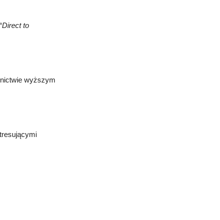
“
Direct to
lnictwie wyższym
tresującymi