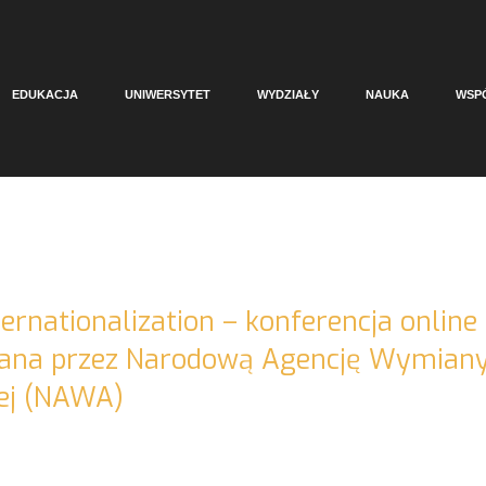
EDUKACJA
UNIWERSYTET
WYDZIAŁY
NAUKA
WSP
ternationalization – konferencja online
ana przez Narodową Agencję Wymian
ej (NAWA)