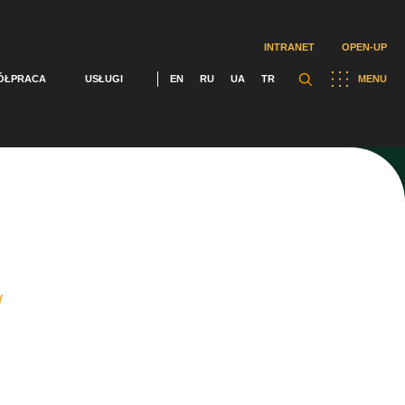
INTRANET
OPEN-UP
ÓŁPRACA
USŁUGI
EN
RU
UA
TR
MENU
y