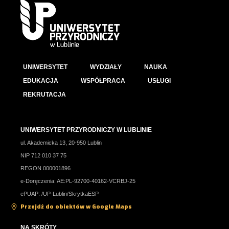
UNIWERSYTET
WYDZIAŁY
NAUKA
EDUKACJA
WSPÓŁPRACA
USŁUGI
REKRUTACJA
UNIWERSYTET PRZYRODNICZY W LUBLINIE
ul. Akademicka 13, 20-950 Lublin
NIP 712 010 37 75
REGON 000001896
e-Doręczenia: AE:PL-92700-40162-VCRBJ-25
ePUAP: /UP-Lublin/SkrytkaESP
Przejdź do obiektów w Google Maps
NA SKRÓTY