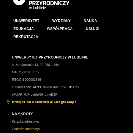
UNIWERSYTET
WYDZIAŁY
NAUKA
EDUKACJA
WSPÓŁPRACA
USŁUGI
REKRUTACJA
UNIWERSYTET PRZYRODNICZY W LUBLINIE
ul. Akademicka 13, 20-950 Lublin
NIP 712 010 37 75
REGON 000001896
e-Doręczenia: AE:PL-92700-40162-VCRBJ-25
ePUAP: /UP-Lublin/SkrytkaESP
Przejdź do obiektów w Google Maps
NA SKRÓTY
Książka adresowa
Centrum Informatyki