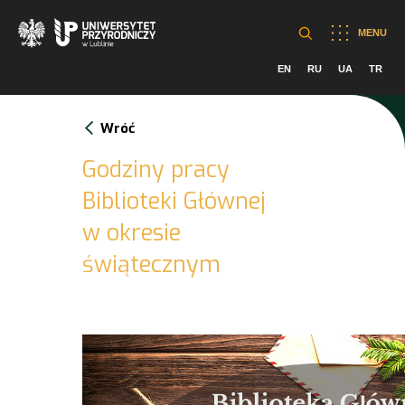
MENU
EN
RU
UA
TR
Wróć
Godziny pracy
Biblioteki Głównej
w okresie
świątecznym