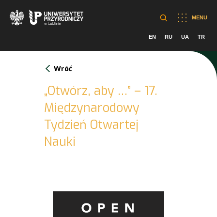
MENU
EN
RU
UA
TR
Wróć
„Otwórz, aby …” – 17.
Międzynarodowy
Tydzień Otwartej
Nauki