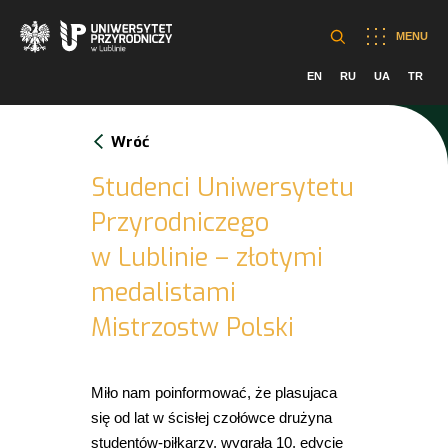
MENU
EN
RU
UA
TR
Wróć
Studenci Uniwersytetu
Przyrodniczego
w Lublinie – złotymi
medalistami
Mistrzostw Polski
Miło nam poinformować, że plasujaca
się od lat w ścisłej czołówce drużyna
studentów-piłkarzy, wygrała 10. edycję