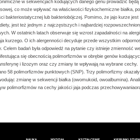
nonimiczne w sekwencjach kodujących danego genu prowadzić będą
owej, co może wpływać na właściwości fizykochemiczne białka, po
i bakteriostatycznej lub bakteriobójczej. Pomimo, że jajo kurze je
 diety, jest też jednym z najczęstszych i najbardziej rozpowszechnio
ch. W ostatnich latach obserwuje się wzrost zapadalności na aler
aja kurzego. O ich alergenności decyduje przede wszystkim odpornoś
y. Celem badań była odpowiedź na pytanie czy istnieje zmienność w
festująca się obecnością polimorfizmów w obrębie genów kodujący
nsferynę i lizozym oraz czy zmiany te wpływają na wybrane cechy.
ano 58 polimorfizmów punktowych (SNP). Trzy polimorfizmy okazały
odując zmianę w sekwencji białka (owomukoid, owoalbumina). Anali
ływ polimorfizmów na cechy jakości jaja podczas przechowywaniao
NAUKA
WYDZIAŁ
KSZTAŁCENIE
KIERUNKI STUD