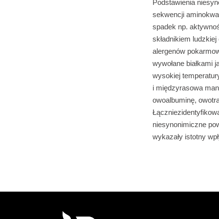
Podstawienia niesy
sekwencji aminokwas
spadek np. aktywnośc
składnikiem ludzkiej
alergenów pokarmowy
wywołane białkami j
wysokiej temperatur
i międzyrasowa mani
owoalbuminę, owotra
Łączniezidentyfikow
niesynonimiczne pow
wykazały istotny wp