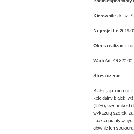
Podmiot/podmioty r
Kierownik:
dr inż. 
Nr projektu:
2019/0
Okres realizacji:
od
Wartość:
49 820,00 
Streszczenie:
Białko jaja kurzego 
koloidalny białek, 
(12%), owomukoid (1
wykazują szeroki za
i bakteriostatycznyc
głównie ich struktu