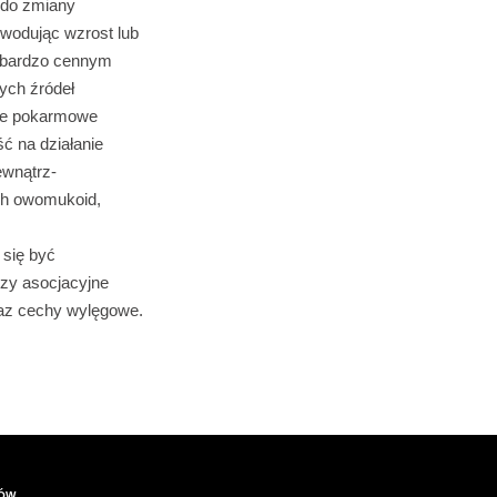
 do zmiany
wodując wzrost lub
st bardzo cennym
nych źródeł
gie pokarmowe
ć na działanie
ewnątrz-
ch owomukoid,
 się być
zy asocjacyjne
raz cechy wylęgowe.
IÓW