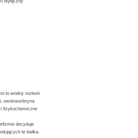
ekt wyłączny
est to wodny roztwór
), owotransferyna
ci fizykochemiczne
orfizmie decyduje
dujących te białka.