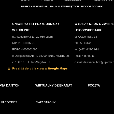
DZIEKANAT WYDZIAŁU NAUK O ZWIERZĘTACH I BIOGOSPODARKI
UNIWERSYTET PRZYRODNICZY
WYDZIAŁ NAUK O ZWIER
W LUBLINIE
I BIOGOSPODARKI
ul. Akademicka 13, 20-950 Lublin
ul. Akademicka 13
NIP 712 010 37 75
20-950 Lublin
REGON 000001896
tel. (+81) 445-69-91
e-Doręczenia: AE:PL-92700-40162-VCRBJ-25
(+81) 445-66-11
ePUAP: /UP-Lublin/SkrytkaESP
e-mail:
dziekanat.bhz@up.edu.p
Przejdź do obiektów w Google Maps
ONA DANYCH
WIRTUALNY DZIEKANAT
POCZTA
LIKI COOKIES
MAPA STRONY