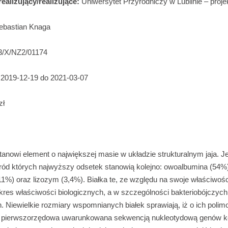
ealizujący/realizujące:
Uniwersytet Przyrodniczy w Lublinie – proj
Sebastian Knaga
3/X/NZ2/01174
 2019-12-19 do 2021-03-07
zł
stanowi element o największej masie w układzie strukturalnym jaja. J
wśród których najwyższy odsetek stanowią kolejno: owoalbumina (54%
1%) oraz lizozym (3,4%). Białka te, ze względu na swoje właściwoś
kres właściwości biologicznych, a w szczególności bakteriobójczych
h. Niewielkie rozmiary wspomnianych białek sprawiają, iż o ich polim
ra pierwszorzędowa uwarunkowana sekwencją nukleotydową genów ko