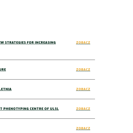
W STRATEGIES FOR INCREASING
ZOBACZ
URE
ZOBACZ
LETNIA
ZOBACZ
NT PHENOTYPING CENTRE OF ULSL
ZOBACZ
ZOBACZ