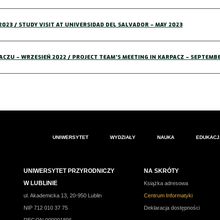
023 / STUDY VISIT AT UNIVERSIDAD DEL SALVADOR – MAY 2023
ZU – WRZESIEŃ 2022 / PROJECT TEAM’S MEETING IN KARPACZ – SEPTEMBE
UNIWERSYTET
WYDZIAŁY
NAUKA
EDUKACJ
UNIWERSYTET PRZYRODNICZY
NA SKRÓTY
W LUBLINIE
Książka adresowa
ul. Akademicka 13, 20-950 Lublin
Centrum Informatyki
NIP 712 010 37 75
Deklaracja dostępności