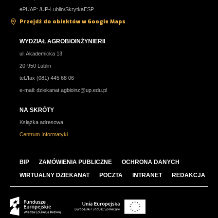
ePUAP: /UP-Lublin/SkrytkaESP
Przejdź do obiektów w Google Maps
WYDZIAŁ AGROBIOINŻYNIERII
ul. Akademicka 13
20-950 Lublin
tel./fax (081) 445 68 06
e-mail:
dziekanat.agbioinz@up.edu.pl
NA SKRÓTY
Książka adresowa
Centrum Informatyki
BIP
ZAMÓWIENIA PUBLICZNE
OCHRONA DANYCH
WIRTUALNY DZIEKANAT
POCZTA
INTRANET
REDAKCJA