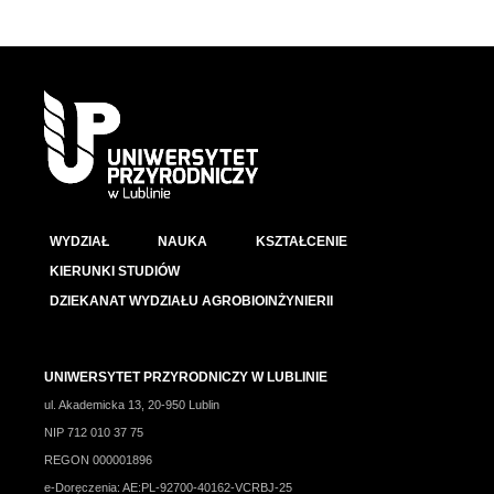
WYDZIAŁ
NAUKA
KSZTAŁCENIE
KIERUNKI STUDIÓW
DZIEKANAT WYDZIAŁU AGROBIOINŻYNIERII
UNIWERSYTET PRZYRODNICZY W LUBLINIE
ul. Akademicka 13, 20-950 Lublin
NIP 712 010 37 75
REGON 000001896
e-Doręczenia: AE:PL-92700-40162-VCRBJ-25