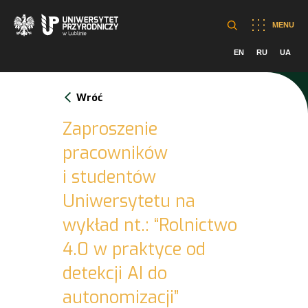
MENU
EN
RU
UA
Wróć
Zaproszenie
pracowników
i studentów
Uniwersytetu na
wykład nt.: “Rolnictwo
4.0 w praktyce od
detekcji AI do
autonomizacji”