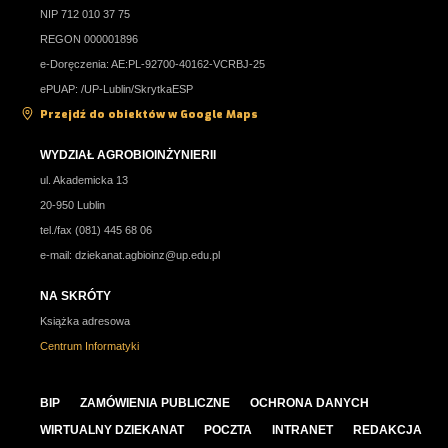
NIP 712 010 37 75
REGON 000001896
e-Doręczenia: AE:PL-92700-40162-VCRBJ-25
ePUAP: /UP-Lublin/SkrytkaESP
Przejdź do obiektów w Google Maps
WYDZIAŁ AGROBIOINŻYNIERII
ul. Akademicka 13
20-950 Lublin
tel./fax (081) 445 68 06
e-mail:
dziekanat.agbioinz@up.edu.pl
NA SKRÓTY
Książka adresowa
Centrum Informatyki
BIP
ZAMÓWIENIA PUBLICZNE
OCHRONA DANYCH
WIRTUALNY DZIEKANAT
POCZTA
INTRANET
REDAKCJA