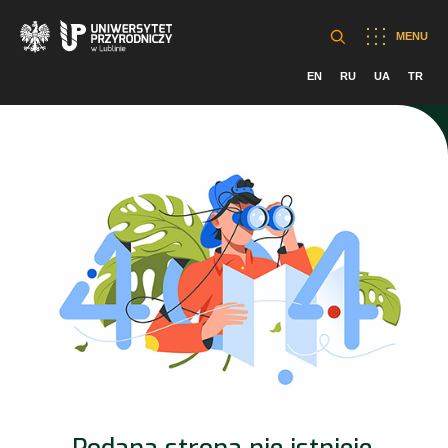
MENU
EN
RU
UA
TR