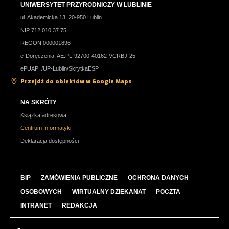
UNIWERSYTET PRZYRODNICZY W LUBLINIE
ul. Akademicka 13, 20-950 Lublin
NIP 712 010 37 75
REGON 000001896
e-Doręczenia: AE:PL-92700-40162-VCRBJ-25
ePUAP: /UP-Lublin/SkrytkaESP
Przejdź do obiektów w Google Maps
NA SKRÓTY
Książka adresowa
Centrum Informatyki
Deklaracja dostępności
BIP
ZAMÓWIENIA PUBLICZNE
OCHRONA DANYCH
OSOBOWYCH
WIRTUALNY DZIEKANAT
POCZTA
INTRANET
REDAKCJA