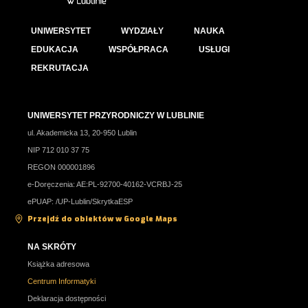
UNIWERSYTET
WYDZIAŁY
NAUKA
EDUKACJA
WSPÓŁPRACA
USŁUGI
REKRUTACJA
UNIWERSYTET PRZYRODNICZY W LUBLINIE
ul. Akademicka 13, 20-950 Lublin
NIP 712 010 37 75
REGON 000001896
e-Doręczenia: AE:PL-92700-40162-VCRBJ-25
ePUAP: /UP-Lublin/SkrytkaESP
Przejdź do obiektów w Google Maps
NA SKRÓTY
Książka adresowa
Centrum Informatyki
Deklaracja dostępności