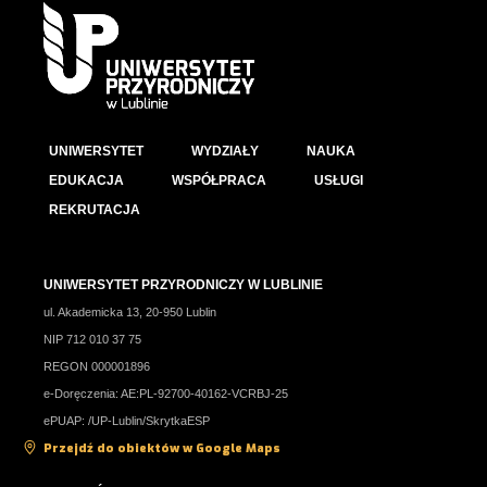
UNIWERSYTET
WYDZIAŁY
NAUKA
EDUKACJA
WSPÓŁPRACA
USŁUGI
REKRUTACJA
UNIWERSYTET PRZYRODNICZY W LUBLINIE
ul. Akademicka 13, 20-950 Lublin
NIP 712 010 37 75
REGON 000001896
e-Doręczenia: AE:PL-92700-40162-VCRBJ-25
ePUAP: /UP-Lublin/SkrytkaESP
Przejdź do obiektów w Google Maps