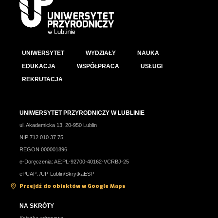
UNIWERSYTET
WYDZIAŁY
NAUKA
EDUKACJA
WSPÓŁPRACA
USŁUGI
REKRUTACJA
UNIWERSYTET PRZYRODNICZY W LUBLINIE
ul. Akademicka 13, 20-950 Lublin
NIP 712 010 37 75
REGON 000001896
e-Doręczenia: AE:PL-92700-40162-VCRBJ-25
ePUAP: /UP-Lublin/SkrytkaESP
Przejdź do obiektów w Google Maps
NA SKRÓTY