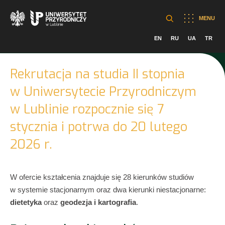
MENU
EN
RU
UA
TR
Rekrutacja na studia II stopnia
w Uniwersytecie Przyrodniczym
w Lublinie rozpocznie się 7
stycznia i potrwa do 20 lutego
2026 r.
W ofercie kształcenia znajduje się 28 kierunków studiów
w systemie stacjonarnym oraz dwa kierunki niestacjonarne:
dietetyka
oraz
geodezja i kartografia
.