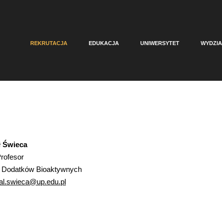
REKRUTACJA
EDUKACJA
UNIWERSYTET
WYDZIA
ł Świeca
Profesor
 i Dodatków Bioaktywnych
al.swieca@up.edu.pl