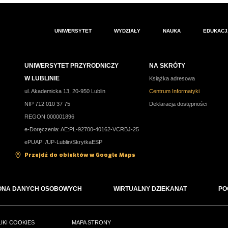
UNIWERSYTET
WYDZIAŁY
NAUKA
EDUKACJ
UNIWERSYTET PRZYRODNICZY
NA SKRÓTY
W LUBLINIE
Książka adresowa
ul. Akademicka 13, 20-950 Lublin
Centrum Informatyki
NIP 712 010 37 75
Deklaracja dostępności
REGON 000001896
e-Doręczenia: AE:PL-92700-40162-VCRBJ-25
ePUAP: /UP-Lublin/SkrytkaESP
Przejdź do obiektów w Google Maps
ONA DANYCH OSOBOWYCH
WIRTUALNY DZIEKANAT
PO
LIKI COOKIES
MAPA STRONY