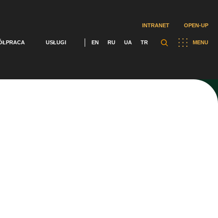
INTRANET
OPEN-UP
ÓŁPRACA
USŁUGI
EN
RU
UA
TR
MENU