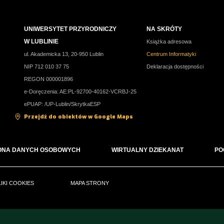
UNIWERSYTET PRZYRODNICZY
NA SKRÓTY
W LUBLINIE
Książka adresowa
ul. Akademicka 13, 20-950 Lublin
Centrum Informatyki
NIP 712 010 37 75
Deklaracja dostępności
REGON 000001896
e-Doręczenia: AE:PL-92700-40162-VCRBJ-25
ePUAP: /UP-Lublin/SkrytkaESP
Przejdź do obiektów w Google Maps
ONA DANYCH OSOBOWYCH
WIRTUALNY DZIEKANAT
PO
LIKI COOKIES
MAPA STRONY