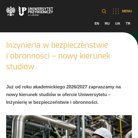
MENU
EN
RU
UA
TR
Inżynieria w bezpieczeństwie
i obronności – nowy kierunek
studiów
Już od roku akademickiego 2026/2027 zapraszamy na
nowy kierunek studiów w ofercie Uniwersytetu –
Inżynierię w bezpieczeństwie i obronności.