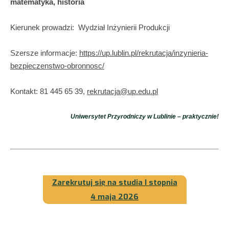
matematyka, historia
Kierunek prowadzi: Wydział Inżynierii Produkcji
Szersze informacje:
https://up.lublin.pl/rekrutacja/inzynieria-
bezpieczenstwo-obronnosc/
Kontakt: 81 445 65 39,
rekrutacja@up.edu.pl
Uniwersytet Przyrodniczy w Lublinie – praktycznie!
Zarekrutuj się na studia I stopnia
4 maja 2026