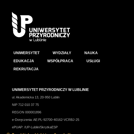
UNIWERSYTET
WYDZIAŁY
NAUKA
EDUKACJA
WSPÓŁPRACA
USŁUGI
REKRUTACJA
UNIWERSYTET PRZYRODNICZY W LUBLINIE
ul. Akademicka 13, 20-950 Lublin
NIP 712 010 37 75
REGON 000001896
e-Doręczenia: AE:PL-92700-40162-VCRBJ-25
ePUAP: /UP-Lublin/SkrytkaESP