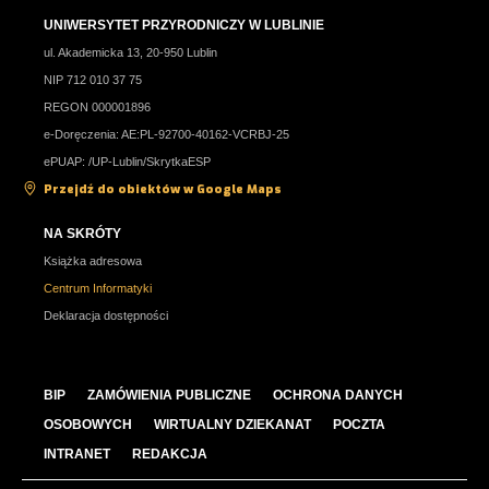
UNIWERSYTET PRZYRODNICZY W LUBLINIE
ul. Akademicka 13, 20-950 Lublin
NIP 712 010 37 75
REGON 000001896
e-Doręczenia: AE:PL-92700-40162-VCRBJ-25
ePUAP: /UP-Lublin/SkrytkaESP
Przejdź do obiektów w Google Maps
NA SKRÓTY
Książka adresowa
Centrum Informatyki
Deklaracja dostępności
BIP
ZAMÓWIENIA PUBLICZNE
OCHRONA DANYCH
OSOBOWYCH
WIRTUALNY DZIEKANAT
POCZTA
INTRANET
REDAKCJA