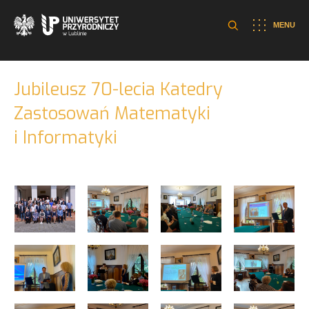
MENU
Jubileusz 70-lecia Katedry
Zastosowań Matematyki
i Informatyki