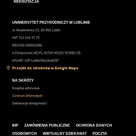
REKRUTACJA
UNIWERSYTET PRZYRODNICZY W LUBLINIE
ul. Akademicka 13, 20-950 Lublin
NIP 712 010 37 75
REGON 000001896
e-Doręczenia: AE:PL-92700-40162-VCRBJ-25
ePUAP: /UP-Lublin/SkrytkaESP
Przejdź do obiektów w Google Maps
NA SKRÓTY
Książka adresowa
Centrum Informatyki
Deklaracja dostępności
BIP
ZAMÓWIENIA PUBLICZNE
OCHRONA DANYCH
OSOBOWYCH
WIRTUALNY DZIEKANAT
POCZTA