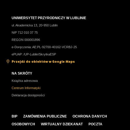
UNIWERSYTET PRZYRODNICZY W LUBLINIE
ul. Akademicka 13, 20-950 Lublin
NIP 712 010 37 75
REGON 000001896
e-Doręczenia: AE:PL-92700-40162-VCRBJ-25
ePUAP: /UP-Lublin/SkrytkaESP
Przejdź do obiektów w Google Maps
NA SKRÓTY
Książka adresowa
Centrum Informatyki
Deklaracja dostępności
BIP
ZAMÓWIENIA PUBLICZNE
OCHRONA DANYCH
OSOBOWYCH
WIRTUALNY DZIEKANAT
POCZTA