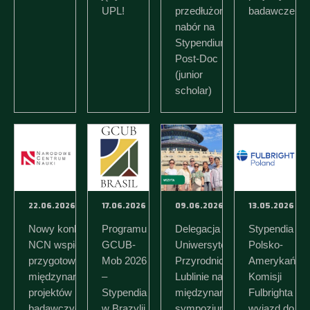
UPL!
przedłużony
badawcze
nabór na
Stypendium
Post-Doc
(junior
scholar)
22.06.2026
17.06.2026
09.06.2026
13.05.2026
Nowy konkurs
Programu
Delegacja
Stypendia
NCN wspierający
GCUB-
Uniwersytetu
Polsko-
przygotowanie
Mob 2026
Przyrodniczego w
Amerykański
międzynarodowych
–
Lublinie na
Komisji
projektów
Stypendia
międzynarodowym
Fulbrighta na
badawczych
w Brazylii
sympozjum
wyjazd do