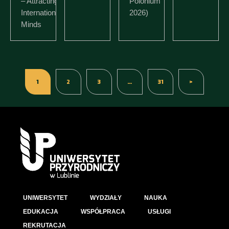
– Attracting
Polonium
International
2026)
Minds
1
2
3
…
31
>
UNIWERSYTET
WYDZIAŁY
NAUKA
EDUKACJA
WSPÓŁPRACA
USŁUGI
REKRUTACJA