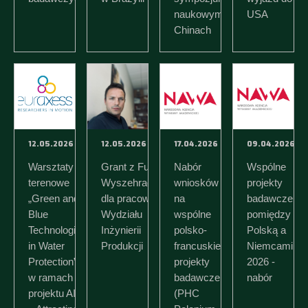
naukowym w
USA
Chinach
12.05.2026
12.05.2026
17.04.2026
09.04.2026
Warsztaty
Grant z Funduszu
Nabór
Wspólne
terenowe
Wyszehradzkiego
wniosków
projekty
„Green and
dla pracownika
na
badawcze
Blue
Wydziału
wspólne
pomiędzy
Technologies
Inżynierii
polsko-
Polską a
in Water
Produkcji
francuskie
Niemcami
Protection”
projekty
2026 -
w ramach
badawcze
nabór
projektu AIM
(PHC