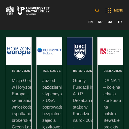
MENU
EN
RU
UA
TR
16.07.2026
15.07.2026
06.07.2026
03.07.2026
Misja Glebowa
Już od
Granty
DAINA 4
w Horyzoncie
października
Fundacji im.
– kolejna
Europa –
stypendysta
A. i P.
edycja
seminarium dla
z USA
Dekaban na
konkursu
wnioskodawców
poprowadzi
staże w
na
i spotkanie
bezpłatne
Kanadzie
polsko-
brokerskie Blue-
zajęcia
na rok 2027
litewskie
Green Lab 2026
językowe na
-
projekty