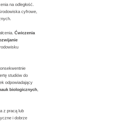
enia na odległość.
 środowiska cyfrowe,
znych.
ałcenia.
Ćwiczenia
ozwijanie
środowisku
 konsekwentnie
ertę studiów do
nek odpowiadający
 nauk biologicznych
,
a z pracą lub
tyczne i dobrze