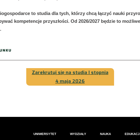
iogospodarce to studia dla tych, którzy chcą łączyć nauki przyr
obywać kompetencje przyszłości. Od 2026/2027 będzie to możliwe
.
RUNKU
Zarekrutuj się na studia I stopnia
4 maja 2026
UNIWERSYTET
WYDZIAŁY
NAUKA
EDUKACJ