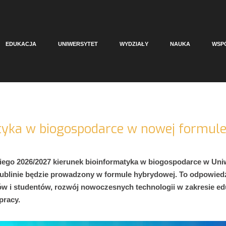
EDUKACJA
UNIWERSYTET
WYDZIAŁY
NAUKA
WSP
tyka w biogospodarce w nowej formul
ego 2026/2027 kierunek bioinformatyka w biogospodarce w Uni
blinie będzie prowadzony w formule hybrydowej. To odpowiedź
w i studentów, rozwój nowoczesnych technologii w zakresie ed
pracy.