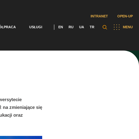
INTRANET
OPEN-UP
ÓŁPRACA
USŁUGI
EN
RU
UA
TR
MENU
e
wersytecie
 na zmieniające się
ukacji oraz