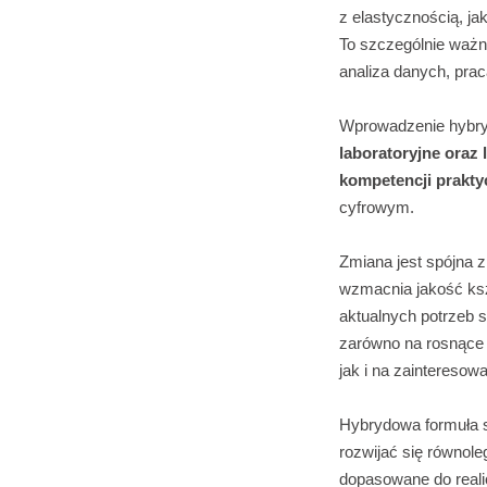
z elastycznością, ja
To szczególnie ważne
analiza danych, pra
Wprowadzenie hybryd
laboratoryjne oraz 
kompetencji prakt
cyfrowym.
Zmiana jest spójna 
wzmacnia jakość ksz
aktualnych potrzeb 
zarówno na rosnące 
jak i na zainteresow
Hybrydowa formuła st
rozwijać się równole
dopasowane do reali