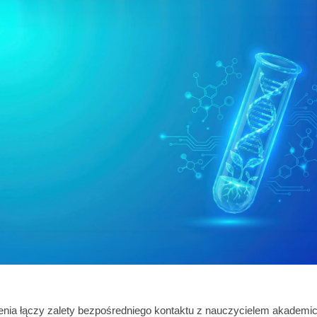
nia łączy zalety bezpośredniego kontaktu z nauczycielem akademi