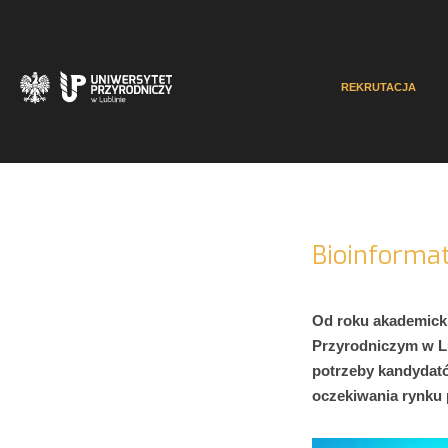
REKRUTACJA
Bioinforma
Od roku akademicki
Przyrodniczym w Lu
potrzeby kandydató
oczekiwania rynku 