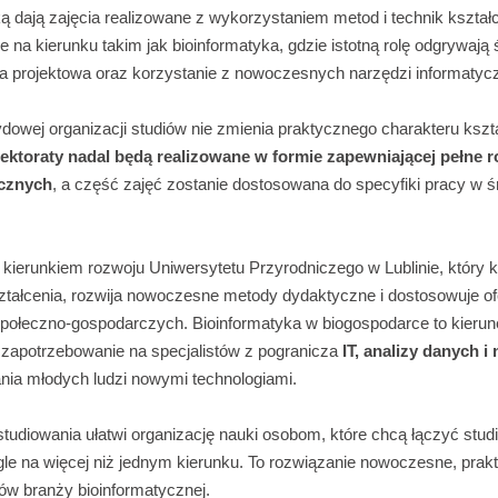
ką dają zajęcia realizowane z wykorzystaniem metod i technik kształc
 na kierunku takim jak bioinformatyka, gdzie istotną rolę odgrywają
ca projektowa oraz korzystanie z nowoczesnych narzędzi informatyc
owej organizacji studiów nie zmienia praktycznego charakteru kszt
lektoraty nadal będą realizowane w formie zapewniającej pełne r
ycznych
, a część zajęć zostanie dostosowana do specyfiki pracy w 
z kierunkiem rozwoju Uniwersytetu Przyrodniczego w Lublinie, który
tałcenia, rozwija nowoczesne metody dydaktyczne i dostosowuje of
społeczno-gospodarczych. Bioinformatyka w biogospodarce to kieru
zapotrzebowanie na specjalistów z pogranicza
IT, analizy danych i
ania młodych ludzi nowymi technologiami.
udiowania ułatwi organizację nauki osobom, które chcą łączyć studi
gle na więcej niż jednym kierunku. To rozwiązanie nowoczesne, prak
ów branży bioinformatycznej.