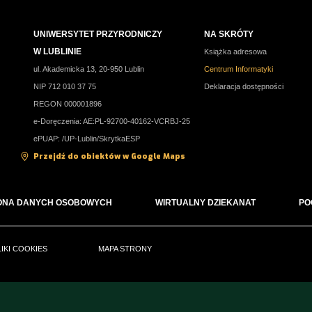
UNIWERSYTET PRZYRODNICZY
NA SKRÓTY
W LUBLINIE
Książka adresowa
ul. Akademicka 13, 20-950 Lublin
Centrum Informatyki
NIP 712 010 37 75
Deklaracja dostępności
REGON 000001896
e-Doręczenia: AE:PL-92700-40162-VCRBJ-25
ePUAP: /UP-Lublin/SkrytkaESP
Przejdź do obiektów w Google Maps
ONA DANYCH OSOBOWYCH
WIRTUALNY DZIEKANAT
PO
LIKI COOKIES
MAPA STRONY