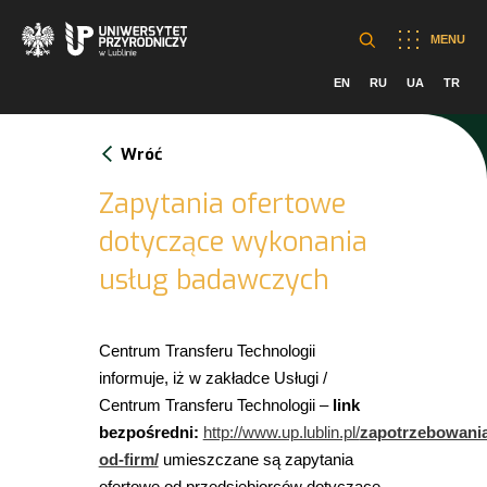
MENU
EN
RU
UA
TR
Wróć
Zapytania ofertowe
dotyczące wykonania
usług badawczych
Centrum Transferu Technologii
informuje, iż w zakładce Usługi /
Centrum Transferu Technologii –
link
bezpośredni:
http://www.up.lublin.pl/
zapotrzebowania
od-firm/
umieszczane są zapytania
ofertowe od przedsiębiorców dotyczące