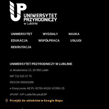
UNIWERSYTET
WYDZIAŁY
NAUKA
EDUKACJA
WSPÓŁPRACA
USŁUGI
REKRUTACJA
UNIWERSYTET PRZYRODNICZY W LUBLINIE
ul. Akademicka 13, 20-950 Lublin
NIP 712 010 37 75
REGON 000001896
e-Doręczenia: AE:PL-92700-40162-VCRBJ-25
ePUAP: /UP-Lublin/SkrytkaESP
Przejdź do obiektów w Google Maps