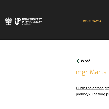
REKRUTACJA
Wróć
mgr Marta 
Publiczna obrona pr
probiotyku na florę 