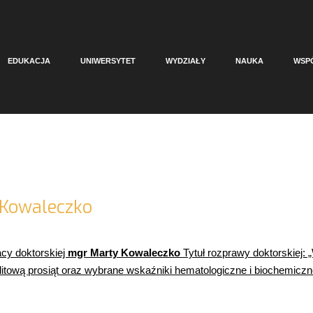
EDUKACJA
UNIWERSYTET
WYDZIAŁY
NAUKA
WSP
Kowaleczko
acy doktorskiej
mgr Marty Kowaleczko
Tytuł rozprawy doktorskiej: 
jelitową prosiąt oraz wybrane wskaźniki hematologiczne i biochemiczn