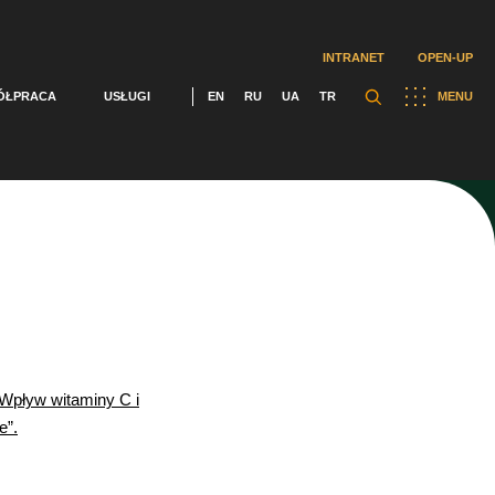
INTRANET
OPEN-UP
ÓŁPRACA
USŁUGI
EN
RU
UA
TR
MENU
„Wpływ witaminy C i
e”.