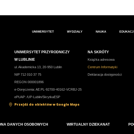
UNIWERSYTET
WYDZIAŁY
NAUKA
EDUKACJ
UNIWERSYTET PRZYRODNICZY
NA SKRÓTY
W LUBLINIE
Książka adresowa
ul. Akademicka 13, 20-950 Lublin
Centrum Informatyki
NIP 712 010 37 75
Deklaracja dostępności
REGON 000001896
e-Doręczenia: AE:PL-92700-40162-VCRBJ-25
ePUAP: /UP-Lublin/SkrytkaESP
Przejdź do obiektów w Google Maps
ONA DANYCH OSOBOWYCH
WIRTUALNY DZIEKANAT
PO