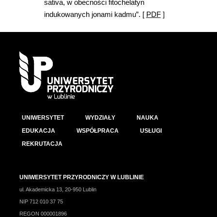
sativa, w obecności fitochelatyn
indukowanych jonami kadmu”. [
PDF
]
UNIWERSYTET
WYDZIAŁY
NAUKA
EDUKACJA
WSPÓŁPRACA
USŁUGI
REKRUTACJA
UNIWERSYTET PRZYRODNICZY W LUBLINIE
ul. Akademicka 13, 20-950 Lublin
NIP 712 010 37 75
REGON 000001896