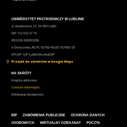
UNIWERSYTET PRZYRODNICZY W LUBLINIE
ul. Akademicka 13, 20-950 Lublin
NIP 712 010 37 75
REGON 000001896
e-Doręczenia: AE:PL-92700-40162-VCRBJ-25
ePUAP: /UP-Lublin/SkrytkaESP
Przejdź do obiektów w Google Maps
NA SKRÓTY
Książka adresowa
Centrum Informatyki
Deklaracja dostępności
BIP
ZAMÓWIENIA PUBLICZNE
OCHRONA DANYCH
OSOBOWYCH
WIRTUALNY DZIEKANAT
POCZTA