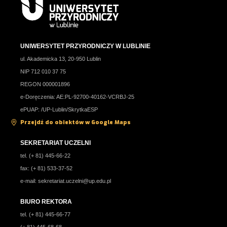
UNIWERSYTET PRZYRODNICZY W LUBLINIE
ul. Akademicka 13, 20-950 Lublin
NIP 712 010 37 75
REGON 000001896
e-Doręczenia: AE:PL-92700-40162-VCRBJ-25
ePUAP: /UP-Lublin/SkrytkaESP
Przejdź do obiektów w Google Maps
SEKRETARIAT UCZELNI
tel. (+ 81) 445-66-22
fax: (+ 81) 533-37-52
e-mail:
sekretariat.uczelni@up.edu.pl
BIURO REKTORA
tel. (+ 81) 445-66-77