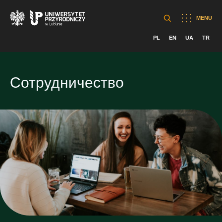
MENU
PL
EN
UA
TR
Сотрудничество