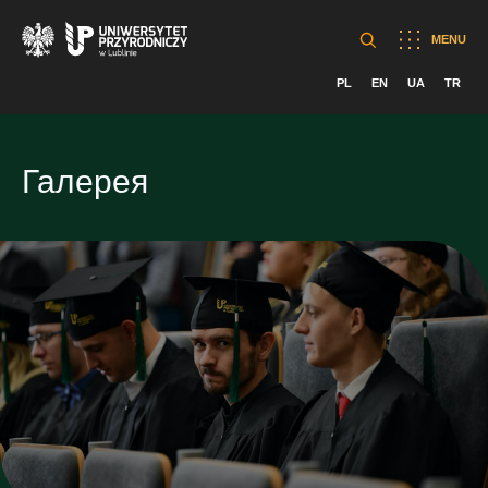
MENU
PL
EN
UA
TR
Галерея