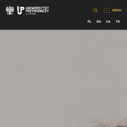
MENU
PL
EN
UA
TR