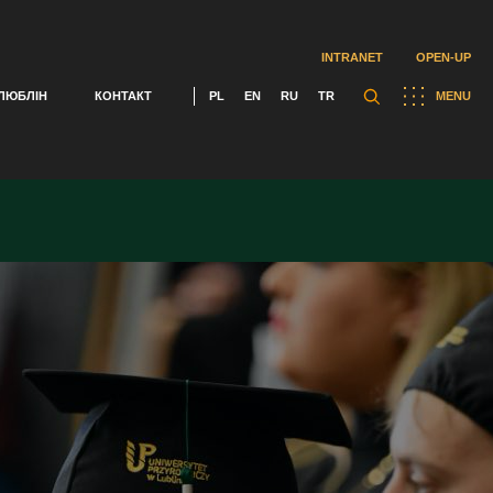
INTRANET
OPEN-UP
ЛЮБЛІН
КОНТАКТ
PL
EN
RU
TR
MENU