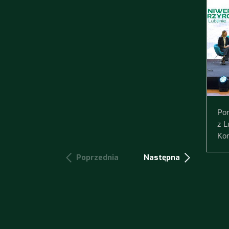
Por
z L
Kon
Poprzednia
Następna