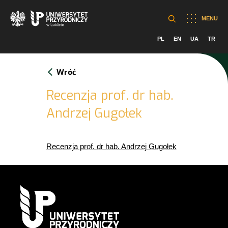
MENU
PL
EN
UA
TR
Wróć
Recenzja prof. dr hab.
Andrzej Gugołek
Recenzja prof. dr hab. Andrzej Gugołek