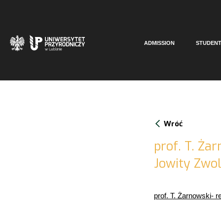
ADMISSION
STUDEN
Wróć
prof. T. Ża
Jowity Zwol
prof. T. Żarnowski- 