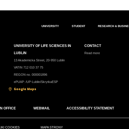
UNIVERSITY
STUDENT
RESEARCH & BUSIN
UNIVERSITY OF LIFE SCIENCES IN
CONTACT
LUBLIN
Read more
13 Akademicka Street, 20-950 Lublin
VATIN 712 010 37 75
REGON no. 000001896
ePUAP: /UP-Lublin/SkrytkaESP
Google Maps
N OFFICE
WEBMAIL
ACCESSIBILITY STATEMENT
LIKI COOKIES
MAPA STRONY