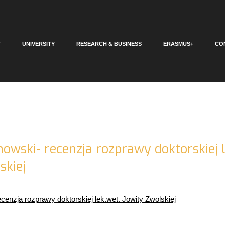
T
UNIVERSITY
RESEARCH & BUSINESS
ERASMUS+
CO
rnowski- recenzja rozprawy doktorskiej 
skiej
recenzja rozprawy doktorskiej lek.wet. Jowity Zwolskiej