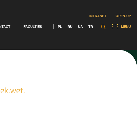
INTRANET
OPEN-UP
NTACT
FACULTIES
PL
RU
UA
TR
MENU
lek.wet.