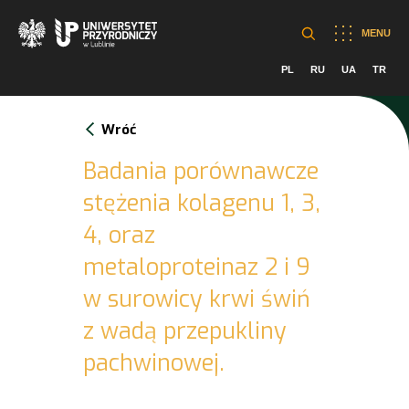
MENU
PL
RU
UA
TR
Wróć
Badania porównawcze
stężenia kolagenu 1, 3,
4, oraz
metaloproteinaz 2 i 9
w surowicy krwi świń
z wadą przepukliny
pachwinowej.