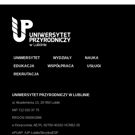
UNIWERSYTET
WYDZIAŁY
NAUKA
EDUKACJA
WSPÓŁPRACA
USŁUGI
REKRUTACJA
UNIWERSYTET PRZYRODNICZY W LUBLINIE
ul. Akademicka 13, 20-950 Lublin
NIP 712 010 37 75
REGON 000001896
e-Doręczenia: AE:PL-92700-40162-VCRBJ-25
ePUAP: /UP-Lublin/SkrytkaESP